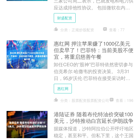
三家公司周二表示，已就发电和电力供
应达成排他性协议。 包括微软在内的
科技公司正急于为其快速扩张的数据中
财盛配资
心确保电力供应....
分类：正规炒股配资
查看：77
惠红网 押注苹果赚了1000亿美元
但卖早了！巴菲特：当前美股不便
宜，将重启慈善午餐
卸任CEO的“股神”巴菲特依然密切参与
伯克希尔·哈撒韦的投资决策。 3月31
日，95岁沃伦·巴菲特在接受采访时讨
论了他卸任首席执行官（CEO）后的
惠红网
生活、对公司新....
分类：股票配资股票配资公司
查看：196
港陆证券 随着布伦特油价突破100
美元，沙特推动白宫延长伊朗战争
据媒体报道，沙特阿拉伯公开呼吁地区
稳定，甚至和平。但私下里，这个王国