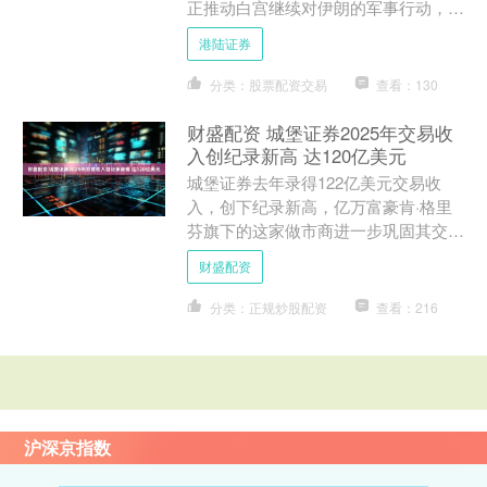
正推动白宫继续对伊朗的军事行动，此
时油价稳稳站在每桶100美元上方——
港陆证券
这一举动很可能触发石油....
分类：股票配资交易
查看：130
财盛配资 城堡证券2025年交易收
入创纪录新高 达120亿美元
城堡证券去年录得122亿美元交易收
入，创下纪录新高，亿万富豪肯·格里
芬旗下的这家做市商进一步巩固其交易
巨头地位。 知情人士透露，这一收入
财盛配资
较2024年创下的97亿....
分类：正规炒股配资
查看：216
沪深京指数