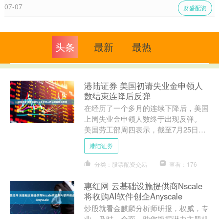
07-07
财盛配资
头条
最新
最热
港陆证券 美国初请失业金申领人
数结束连降后反弹
在经历了一个多月的连续下降后，美国
上周失业金申领人数终于出现反弹。
美国劳工部周四表示，截至7月25日当
周，首次申领失业救济金人数为19.7万
港陆证券
人，较此前一周上修....
分类：股票配资交易
查看：176
惠红网 云基础设施提供商Nscale
将收购AI软件创企Anyscale
炒股就看金麒麟分析师研报，权威，专
业，及时，全面，助您挖掘潜力主题机