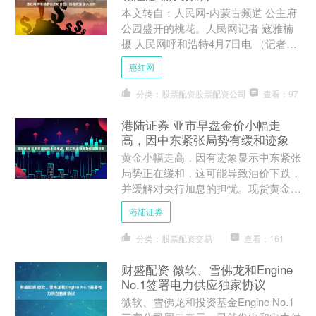
本文转自：人民网-内蒙古频道 公主府
公园盛开的桃花。人民网记者 寇雅楠
摄 人民网呼和浩特4月7日电 （记者张
力洋、寇雅楠） 近日，内蒙古呼和浩
惠红网
特市公主府公园桃花....
分类：股票配资股票配资公司
查看：97
港陆证券 亚市早盘金价小幅走
高，因中东紧张局势有缓和迹象
黄金小幅走高，因有迹象显示中东紧张
局势正在缓和，这可能导致油价下跌，
并缓解对央行加息的担忧。现货黄金上
涨0.3%，报每盎司4，686.07美元。 美
港陆证券
国总统特朗普....
分类：股票配资交易
查看：161
财盛配资 微软、雪佛龙和Engine
No.1签署电力供应独家协议
微软、雪佛龙和投资基金Engine No.1