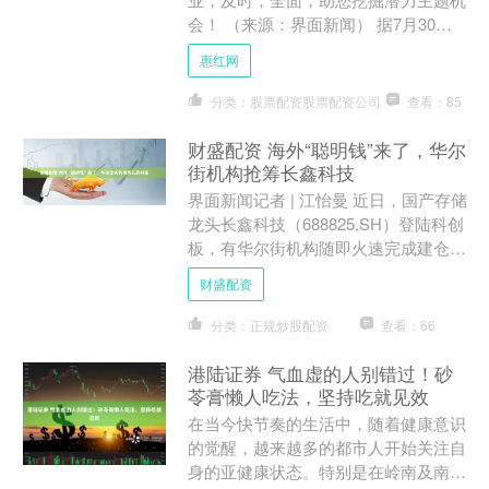
会！ （来源：界面新闻） 据7月30日
声明，云基础设施提供商Nscale将收购
惠红网
AI软件初创公....
分类：股票配资股票配资公司
查看：85
财盛配资 海外“聪明钱”来了，华尔
街机构抢筹长鑫科技
界面新闻记者 | 江怡曼 近日，国产存储
龙头长鑫科技（688825.SH）登陆科创
板，有华尔街机构随即火速完成建仓动
作。 美国主动管理型ETF提供商Tema
财盛配资
E....
分类：正规炒股配资
查看：66
港陆证券 气血虚的人别错过！砂
苓膏懒人吃法，坚持吃就见效
在当今快节奏的生活中，随着健康意识
的觉醒，越来越多的都市人开始关注自
身的亚健康状态。特别是在岭南及南方