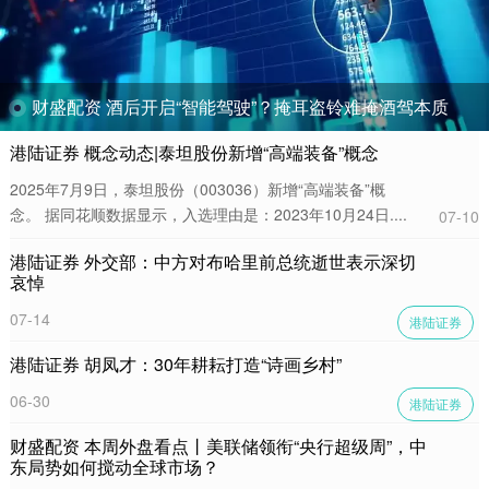
财盛配资 酒后开启“智能驾驶”？掩耳盗铃难掩酒驾本质
港陆证券 概念动态|泰坦股份新增“高端装备”概念
2025年7月9日，泰坦股份（003036）新增“高端装备”概
念。 据同花顺数据显示，入选理由是：2023年10月24日....
07-10
港陆证券 外交部：中方对布哈里前总统逝世表示深切
哀悼
07-14
港陆证券
港陆证券 胡凤才：30年耕耘打造“诗画乡村”
06-30
港陆证券
财盛配资 本周外盘看点丨美联储领衔“央行超级周”，中
东局势如何搅动全球市场？