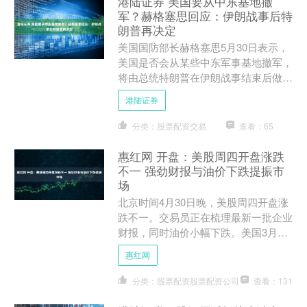
港陆证券 美国要从中东基地撤
军？赫格塞思回应：伊朗战事后特
朗普再决定
美国国防部长赫格塞思5月30日表示，
美国是否会从某些中东军事基地撤军，
将由总统特朗普在伊朗战事结束后做出
决定。 您的浏览器不支持视频播放 内
港陆证券
容为转载 赫格塞思在....
分类：股票配资交易
查看：65
惠红网 开盘：美股周四开盘涨跌
不一 强劲财报与油价下跌提振市
场
北京时间4月30日晚，美股周四开盘涨
跌不一。交易员正在梳理最新一批企业
财报，同时油价小幅下跌。美国3月核
心通胀率升至3.2%，一季度GDP增长
惠红网
2%。 道指跌30....
分类：股票配资股票配资公司
查看：131