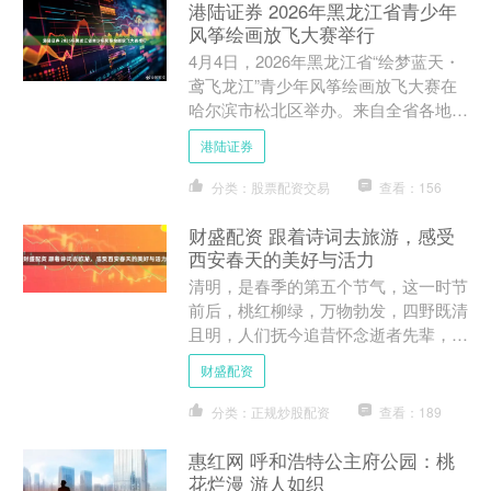
港陆证券 2026年黑龙江省青少年
风筝绘画放飞大赛举行
4月4日，2026年黑龙江省“绘梦蓝天・
鸢飞龙江”青少年风筝绘画放飞大赛在
哈尔滨市松北区举办。来自全省各地的
200余名青少年选手齐聚冰城，以笔绘
港陆证券
梦、以鸢传情，在....
分类：股票配资交易
查看：156
财盛配资 跟着诗词去旅游，感受
西安春天的美好与活力
清明，是春季的第五个节气，这一时节
前后，桃红柳绿，万物勃发，四野既清
且明，人们抚今追昔怀念逝者先辈，也
出游踏青，感受春天的温暖与生机。唐
财盛配资
朝诗人温庭筠在《清明日》....
分类：正规炒股配资
查看：189
惠红网 呼和浩特公主府公园：桃
花烂漫 游人如织