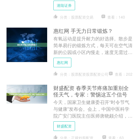
潮湿地区，“湿气重”几乎成了全民公
港陆证券
敌，随之而来的便是庞大的....
分类：股票配资交易
查看：140
惠红网 手无力日常锻炼？
有氧运动是提升耐力的好选择。散步是
简单易行的锻炼方式，每天可在空气清
新的公园或小区内慢走，速度无需过
快，以自身能轻松承受为宜，每次持续
惠红网
20 - 30分钟，每周进....
分类：股票配资股票配资公司
查看：202
财盛配资 春季关节疼痛加重别全
怪天气，专家：警惕这五个信号
今天，国家卫生健康委召开“时令节气
与健康”发布会。会上，中国中医科学
院广安门医院主任医师唐晓颇介绍，春
季气温变化大，很多类风湿性关节炎、
财盛配资
系统性红斑狼疮患者可能会....
分类：正规炒股配资
查看：63