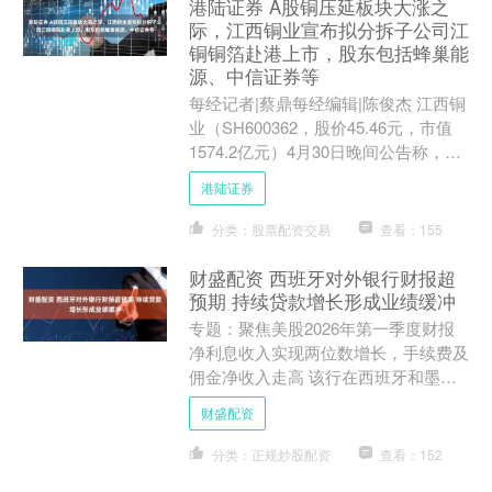
港陆证券 A股铜压延板块大涨之
际，江西铜业宣布拟分拆子公司江
铜铜箔赴港上市，股东包括蜂巢能
源、中信证券等
每经记者|蔡鼎每经编辑|陈俊杰 江西铜
业（SH600362，股价45.46元，市值
1574.2亿元）4月30日晚间公告称，为
进一步优化其产业布局、拓宽融资渠
港陆证券
道，....
分类：股票配资交易
查看：155
财盛配资 西班牙对外银行财报超
预期 持续贷款增长形成业绩缓冲
专题：聚焦美股2026年第一季度财报
净利息收入实现两位数增长，手续费及
佣金净收入走高 该行在西班牙和墨西
哥市场均实现贷款规模增长。 西班牙
财盛配资
对外银行（BBVA）....
分类：正规炒股配资
查看：152