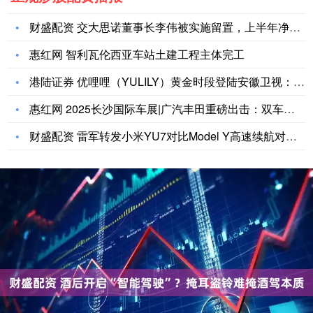
财盛配资 交大思诺董事长李伟被实施留置，上半年净利润同比下滑
惠红网 智利瓦伦西亚车站土建工程主体完工
港陆证券 优哩哩（YULILY）黄金时段登陆安徽卫视：开启美
惠红网 2025长沙国际车展|广汽丰田重磅出击：双车华中首发
财盛配资 雷军转发小米YU7对比Model Y高速续航对此测