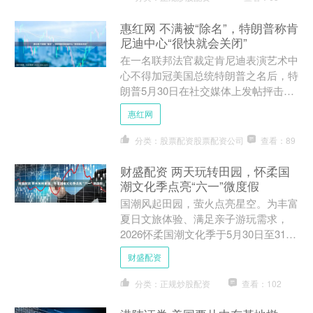
惠红网 不满被“除名”，特朗普称肯
尼迪中心“很快就会关闭”
在一名联邦法官裁定肯尼迪表演艺术中
心不得加冠美国总统特朗普之名后，特
朗普5月30日在社交媒体上发帖抨击当
事法官对他“不公正”，称肯尼迪中心“很
惠红网
快就会关闭，或许永....
分类：股票配资股票配资公司
查看：89
财盛配资 两天玩转田园，怀柔国
潮文化季点亮“六一”微度假
国潮风起田园，萤火点亮星空。为丰富
夏日文旅体验、满足亲子游玩需求，
2026怀柔国潮文化季于5月30日至31日
在中国科学院大学博士农场（郭家坞基
财盛配资
地）推出博士农场萤....
分类：正规炒股配资
查看：102